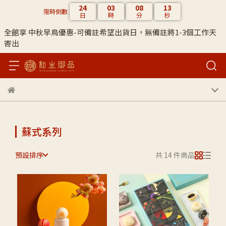
24
03
08
13
限時倒數
日
時
分
秒
全館享 中秋早鳥優惠-可備註希望出貨日，無備註將1-3個工作天
寄出
蘇式系列
預設排序
共 14 件商品