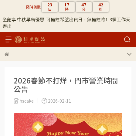
23
17
47
42
限時倒數
日
時
分
秒
全館享 中秋早鳥優惠-可備註希望出貨日，無備註將1-3個工作天
寄出
2026春節不打烊，門市營業時間
公告
hscake
2026-02-11