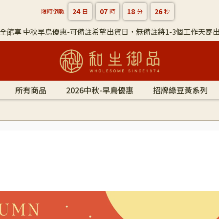
24
07
18
24
限時倒數
日
時
分
秒
全館享 中秋早鳥優惠-可備註希望出貨日，無備註將1-3個工作天寄
所有商品
2026中秋-早鳥優惠
招牌綠豆黃系列